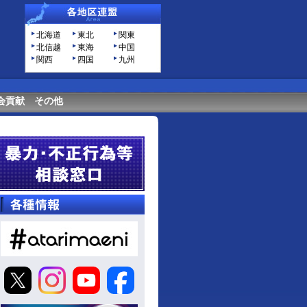
北海道
東北
関東
北信越
東海
中国
関西
四国
九州
会貢献
その他