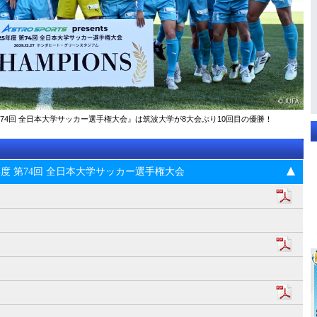
025年度 第74回 全⽇本⼤学サッカー選⼿権⼤会』は筑波大学が8大会ぶり10回目の優勝！
s 2025年度 第74回 全⽇本⼤学サッカー選⼿権⼤会