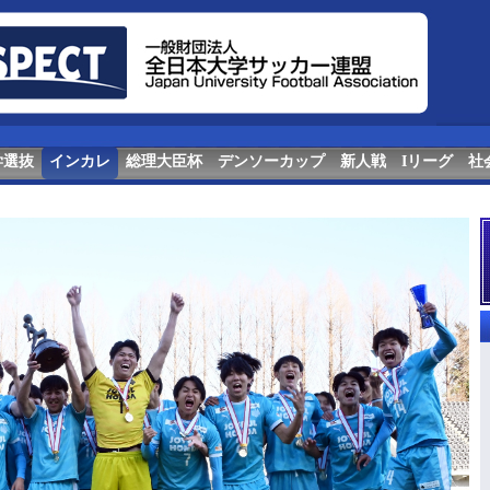
学選抜
インカレ
総理大臣杯
デンソーカップ
新人戦
Iリーグ
社