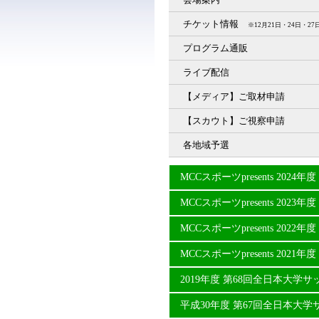
チケット情報
※12月21日・24日・
プログラム通販
ライブ配信
【メディア】ご取材申請
【スカウト】ご視察申請
各地域予選
MCCスポーツpresents 20
MCCスポーツpresents 20
MCCスポーツpresents 20
MCCスポーツpresents 20
2019年度 第68回全日本大学
平成30年度 第67回全日本大