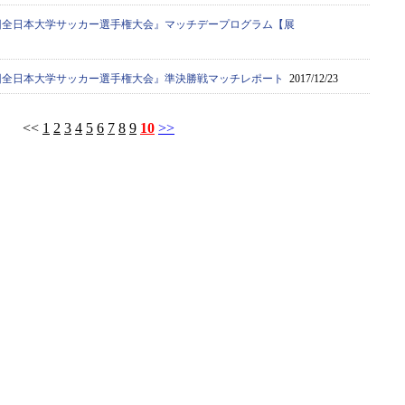
66回全日本大学サッカー選手権大会』マッチデープログラム【展
66回全日本大学サッカー選手権大会』準決勝戦マッチレポート
2017/12/23
<<
1
2
3
4
5
6
7
8
9
10
>>