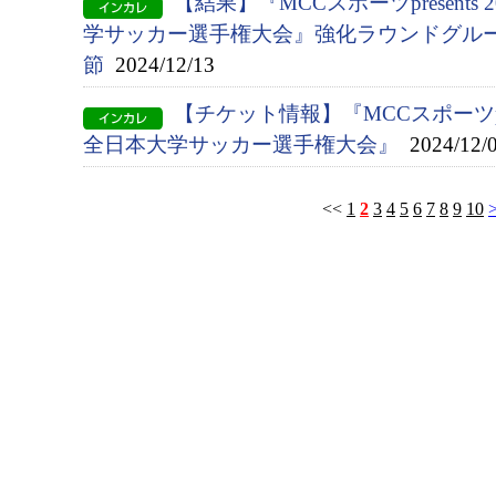
【結果】『MCCスポーツpresents 
学サッカー選手権大会』強化ラウンドグルー
節
2024/12/13
【チケット情報】『MCCスポーツprese
全日本大学サッカー選手権大会』
2024/12/
<<
1
2
3
4
5
6
7
8
9
10