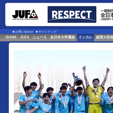
■
お問い合わせ
■
サイトマップ
HOME
JUFA
ニュース
全日本大学選抜
インカレ
総理大臣