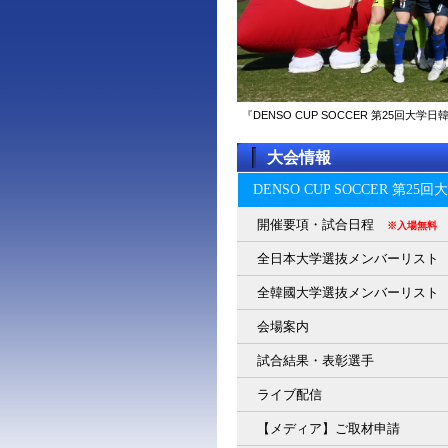
『DENSO CUP SOCCER 第25回
大会情報
DENSO CUP SOCCER 第2
開催要項・試合日程
※入場無料
全日本大学選抜メンバーリスト
全韓國大学選抜メンバーリスト
会場案内
試合結果・表彰選手
ライブ配信
【メディア】ご取材申請