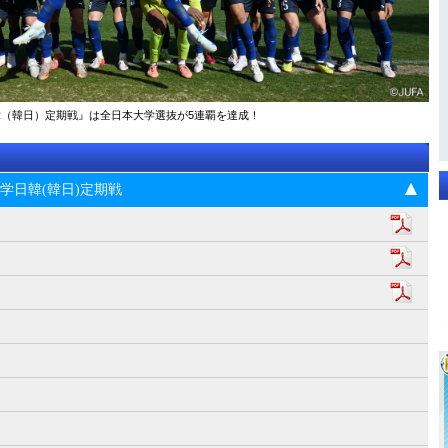
大学日韓（韓日）定期戦』は全日本大学選抜が5連覇を達成！
5回大学日韓(韓日)定期戦