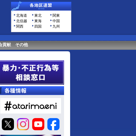
北海道
東北
関東
北信越
東海
中国
関西
四国
九州
会貢献
その他