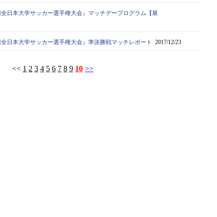
66回全日本大学サッカー選手権大会』マッチデープログラム【展
66回全日本大学サッカー選手権大会』準決勝戦マッチレポート
2017/12/23
<<
1
2
3
4
5
6
7
8
9
10
>>