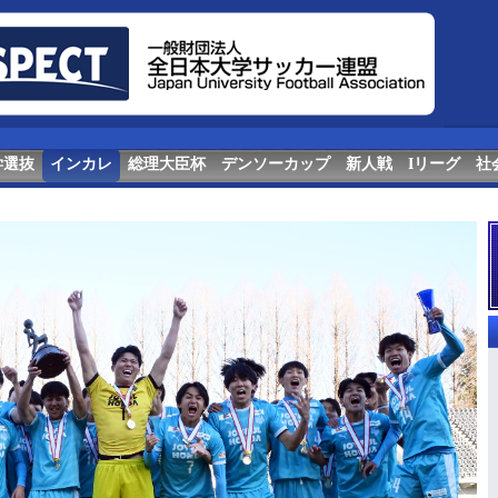
学選抜
インカレ
総理大臣杯
デンソーカップ
新人戦
Iリーグ
社