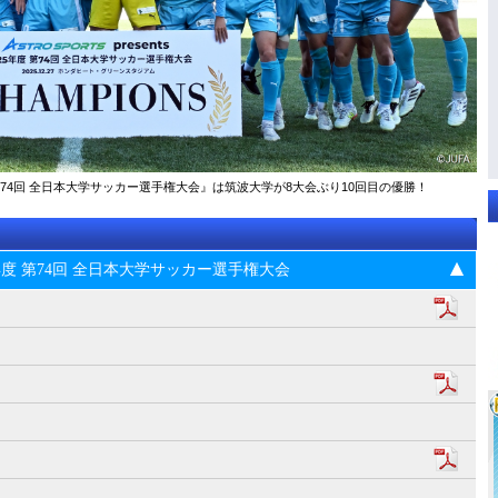
025年度 第74回 全⽇本⼤学サッカー選⼿権⼤会』は筑波大学が8大会ぶり10回目の優勝！
s 2025年度 第74回 全⽇本⼤学サッカー選⼿権⼤会