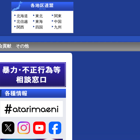
北海道
東北
関東
北信越
東海
中国
関西
四国
九州
会貢献
その他