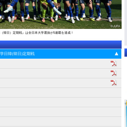
大学日韓（韓日）定期戦』は全日本大学選抜が5連覇を達成！
5回大学日韓(韓日)定期戦