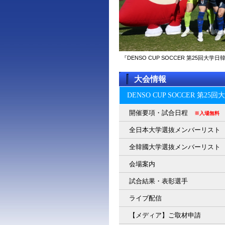
『DENSO CUP SOCCER 第25回
大会情報
DENSO CUP SOCCER 第2
開催要項・試合日程
※入場無料
全日本大学選抜メンバーリスト
全韓國大学選抜メンバーリスト
会場案内
試合結果・表彰選手
ライブ配信
【メディア】ご取材申請