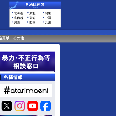
北海道
東北
関東
北信越
東海
中国
関西
四国
九州
会貢献
その他