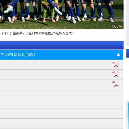
大学日韓（韓日）定期戦』は全日本大学選抜が5連覇を達成！
5回大学日韓(韓日)定期戦