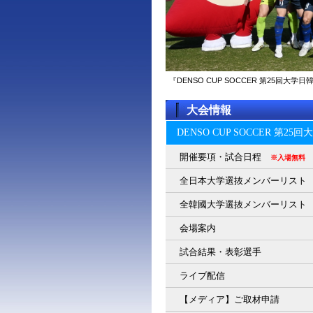
『DENSO CUP SOCCER 第25回
大会情報
DENSO CUP SOCCER 第2
開催要項・試合日程
※入場無料
全日本大学選抜メンバーリスト
全韓國大学選抜メンバーリスト
会場案内
試合結果・表彰選手
ライブ配信
【メディア】ご取材申請