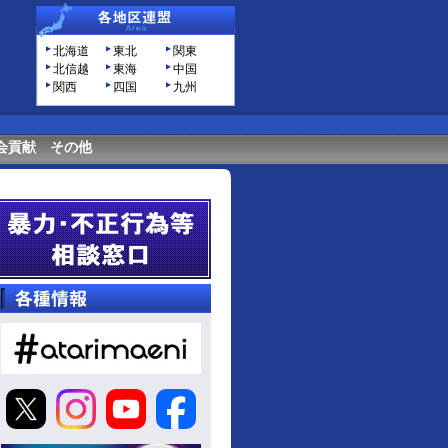
北海道
東北
関東
北信越
東海
中国
関西
四国
九州
会貢献
その他