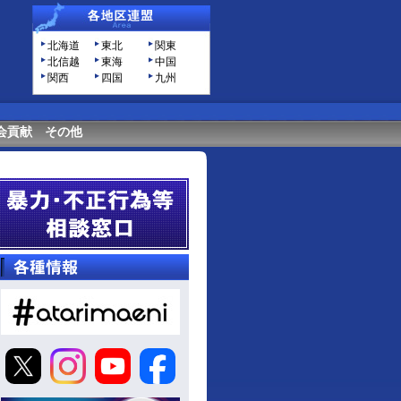
北海道
東北
関東
北信越
東海
中国
関西
四国
九州
会貢献
その他