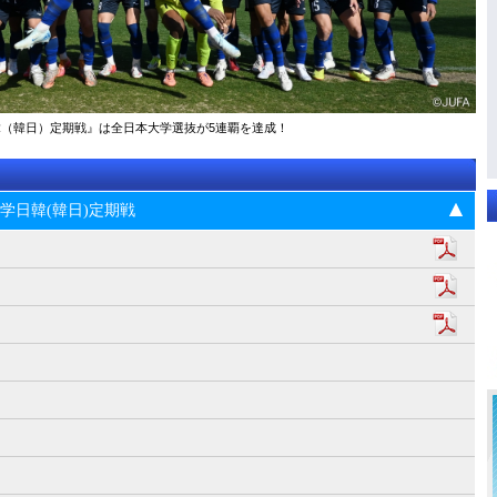
大学日韓（韓日）定期戦』は全日本大学選抜が5連覇を達成！
5回大学日韓(韓日)定期戦