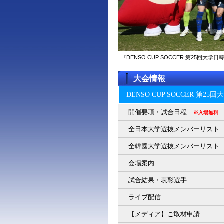
『DENSO CUP SOCCER 第25回
大会情報
DENSO CUP SOCCER 第2
開催要項・試合日程
※入場無料
全日本大学選抜メンバーリスト
全韓國大学選抜メンバーリスト
会場案内
試合結果・表彰選手
ライブ配信
【メディア】ご取材申請