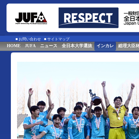
■
お問い合わせ
■
サイトマップ
HOME
JUFA
ニュース
全日本大学選抜
インカレ
総理大臣