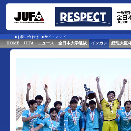
■
お問い合わせ
■
サイトマップ
HOME
JUFA
ニュース
全日本大学選抜
インカレ
総理大臣