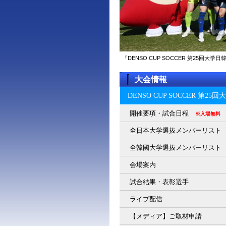
『DENSO CUP SOCCER 第25回
大会情報
DENSO CUP SOCCER 第2
開催要項・試合日程
※入場無料
全日本大学選抜メンバーリスト
全韓國大学選抜メンバーリスト
会場案内
試合結果・表彰選手
ライブ配信
【メディア】ご取材申請