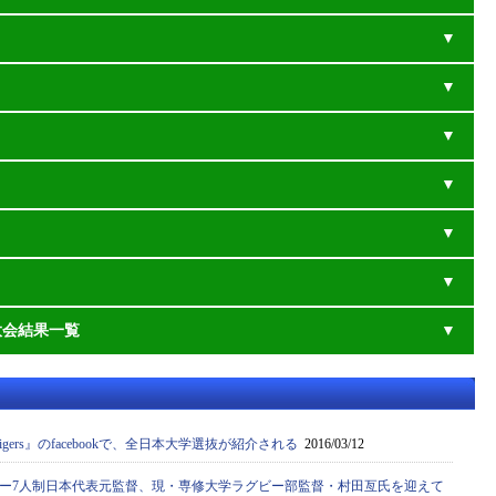
大会結果一覧
rn Tigers』のfacebookで、全日本大学選抜が紹介される
2016/03/12
ー7人制日本代表元監督、現・専修大学ラグビー部監督・村田亙氏を迎えて