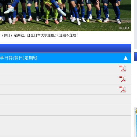
大学日韓（韓日）定期戦』は全日本大学選抜が5連覇を達成！
5回大学日韓(韓日)定期戦