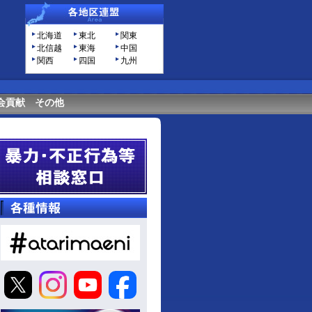
北海道
東北
関東
北信越
東海
中国
関西
四国
九州
会貢献
その他