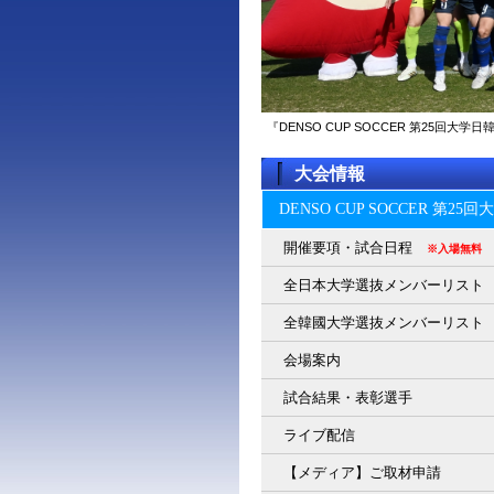
『DENSO CUP SOCCER 第25回
大会情報
DENSO CUP SOCCER 第2
開催要項・試合日程
※入場無料
全日本大学選抜メンバーリスト
全韓國大学選抜メンバーリスト
会場案内
試合結果・表彰選手
ライブ配信
【メディア】ご取材申請