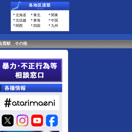
北海道
東北
関東
北信越
東海
中国
関西
四国
九州
会貢献
その他