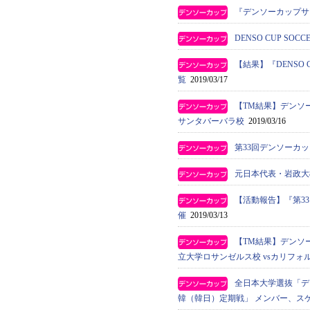
『デンソーカップサ
DENSO CUP S
【結果】『DENSO 
覧
2019/03/17
【TM結果】デンソ
サンタバーバラ校
2019/03/16
第33回デンソーカ
元日本代表・岩政大
【活動報告】『第3
催
2019/03/13
【TM結果】デンソー
立大学ロサンゼルス校 vsカリフ
全日本大学選抜「デン
韓（韓日）定期戦」 メンバー、ス