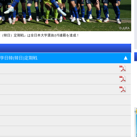
大学日韓（韓日）定期戦』は全日本大学選抜が5連覇を達成！
5回大学日韓(韓日)定期戦