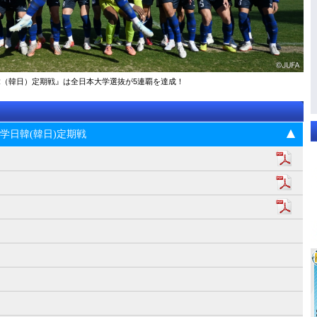
大学日韓（韓日）定期戦』は全日本大学選抜が5連覇を達成！
5回大学日韓(韓日)定期戦