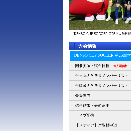
『DENSO CUP SOCCER 第25回
大会情報
DENSO CUP SOCCER 第2
開催要項・試合日程
※入場無料
全日本大学選抜メンバーリスト
全韓國大学選抜メンバーリスト
会場案内
試合結果・表彰選手
ライブ配信
【メディア】ご取材申請