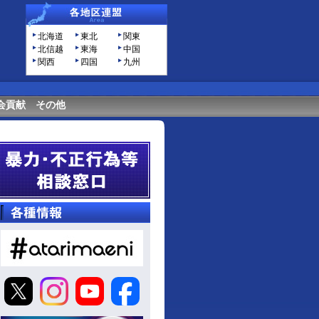
北海道
東北
関東
北信越
東海
中国
関西
四国
九州
会貢献
その他